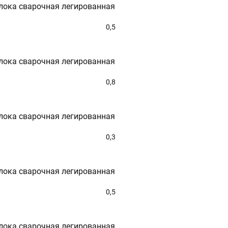
лока сварочная легированная
-09-17
KAZAN@STALTEKA.RU
ФЛЮС
0,5
Без флюса
ТЕХНОЛОГИЯ ИЗГОТОВЛЕНИЯ
лока сварочная легированная
0,8
Холоднотянутая
лока сварочная легированная
0,3
Очистить параметры
лока сварочная легированная
0,5
лока сварочная легированная