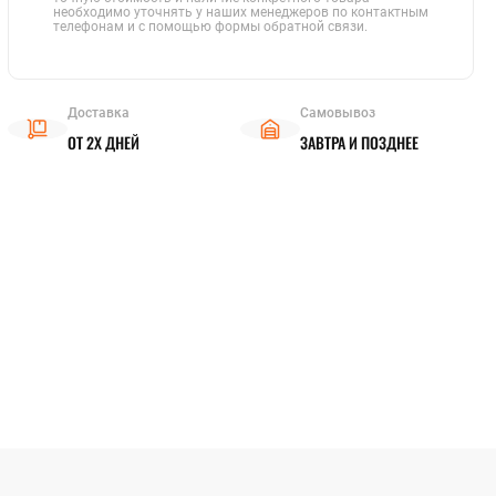
Полистирол
Полиамид
Паронит
Фторопласт
Кевлар
Текстолит
АБС-пластик
Капролон
Эбонит
Стеклотекстолит
Бакелит
Резинотехнические изделия
Полиацеталь
Гетинакс
Арамид
Винипласт
Электрокартон
Полиэфирэфиркетон
Миканит
Слюдопласт
Арфлон
Вибродемпфирующая эластомерная пластина
Пленочные электроизоляционные материалы
Полиэтилентерефталат (ПЭТ)
необходимо уточнять у наших менеджеров по контактным
Асбест
телефонам и с помощью формы обратной связи.
Полипропилен
Полиэтилен
Оргстекло
Полиуретан
Доставка
Самовывоз
Ещё
ОТ 2Х ДНЕЙ
ЗАВТРА И ПОЗДНЕЕ