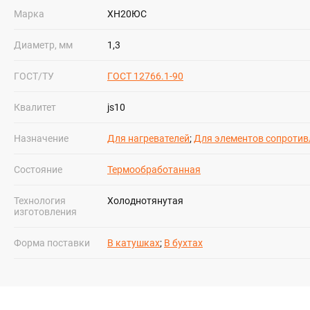
+7 (843) 213
Марка
ХН20ЮС
Диаметр, мм
1,3
ГОСТ/ТУ
ГОСТ 12766.1-90
Квалитет
js10
Назначение
Для нагревателей
;
Для элементов сопротив
Состояние
Термообработанная
Технология
Холоднотянутая
изготовления
Форма поставки
В катушках
;
В бухтах