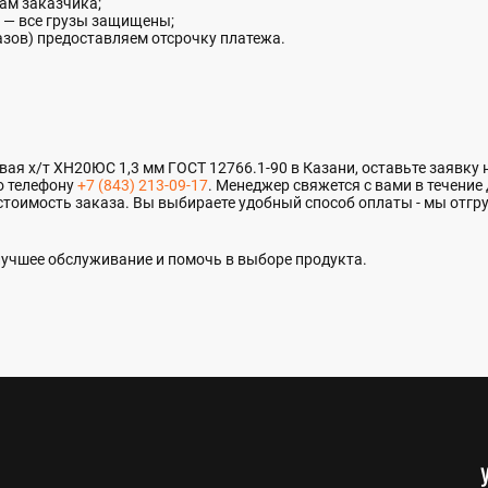
ам заказчика;
 — все грузы защищены;
азов) предоставляем отсрочку платежа.
я х/т ХН20ЮС 1,3 мм ГОСТ 12766.1-90 в Казани, оставьте заявку на
о телефону
+7 (843) 213-09-17
. Менеджер свяжется с вами в течение
стоимость заказа. Вы выбираете удобный способ оплаты - мы отгр
учшее обслуживание и помочь в выборе продукта.