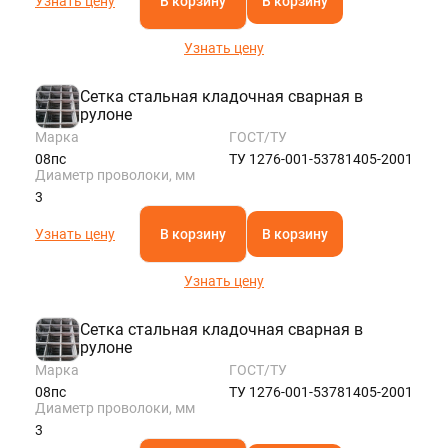
Узнать цену
В корзину
В корзину
KAZAN@STALTEKA.RU
Узнать цену
Сетка стальная кладочная сварная в
рулоне
Марка
ГОСТ/ТУ
08пс
ТУ 1276-001-53781405-2001
Диаметр проволоки, мм
3
Узнать цену
В корзину
В корзину
Узнать цену
Сетка стальная кладочная сварная в
рулоне
Марка
ГОСТ/ТУ
08пс
ТУ 1276-001-53781405-2001
Диаметр проволоки, мм
3