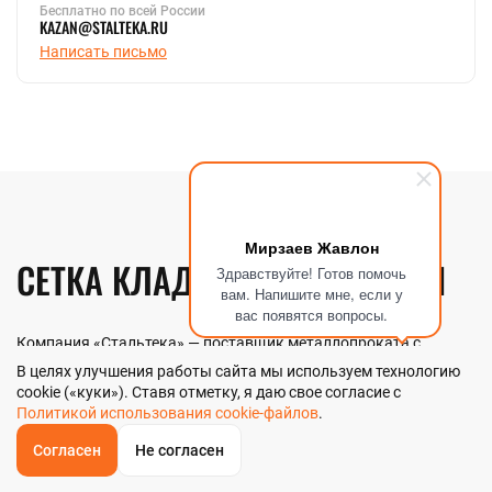
Бесплатно по всей России
KAZAN@STALTEKA.RU
Написать письмо
Мирзаев Жавлон
СЕТКА КЛАДОЧНАЯ В КАЗАНИ
Здравствуйте! Готов помочь
вам. Напишите мне, если у
вас появятся вопросы.
Компания «Стальтека» — поставщик металлопроката с
собственным складом и производством в Казани. В наличии
В целях улучшения работы сайта мы используем технологию
более 130 видов металлопроката и 70 наименований
cookie («куки»). Ставя отметку, я даю свое согласие с
металлоизделий — черный, цветной и нержавеющий прокат
любых типоразмеров. Мы реализуем сетку кладочную как
Политикой использования cookie-файлов
.
оптом, так и в розницу прямо со склада из наличия или под
заказ. Контроль качества на всех этапах — от входного
Согласен
Не согласен
ОБРАТНЫЙ
ЗВОНОК
анализа до отгрузки.
Главная
Звонок
Корзина
КУПИТЬ В 1 КЛИК
ЗАПРОС ЦЕНЫ
ФИЛЬТР