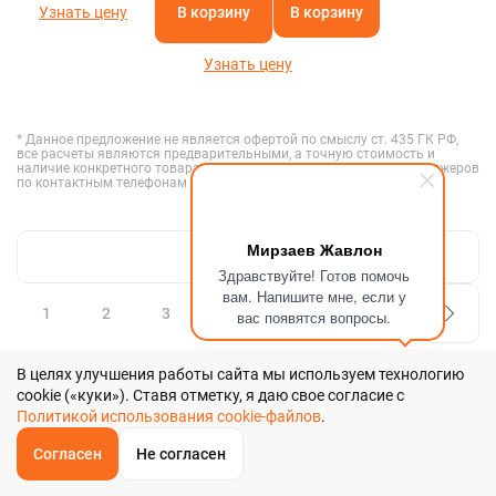
Узнать цену
В корзину
В корзину
Узнать цену
* Данное предложение не является офертой по смыслу ст. 435 ГК РФ,
все расчеты являются предварительными, а точную стоимость и
наличие конкретного товара необходимо уточнять у наших менеджеров
по контактным телефонам и с помощью формы обратной связи.
Мирзаев Жавлон
Показать ещё
Здравствуйте! Готов помочь
вам. Напишите мне, если у
1
2
3
вас появятся вопросы.
В целях улучшения работы сайта мы используем технологию
cookie («куки»). Ставя отметку, я даю свое согласие с
Политикой использования cookie-файлов
.
Согласен
Не согласен
ОБРАТНЫЙ
ЗВОНОК
НЕТ ВРЕМЕНИ ИСКАТЬ
Главная
Звонок
Корзина
КУПИТЬ В 1 КЛИК
ЗАПРОС ЦЕНЫ
ФИЛЬТР