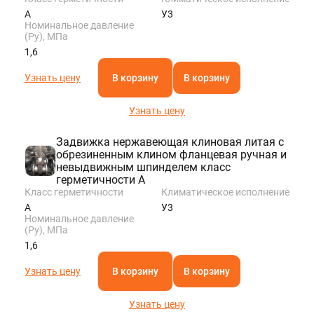
A
У3
Номинальное давление
(Ру), МПа
1,6
Узнать цену
В корзину
В корзину
Узнать цену
Задвижка нержавеющая клиновая литая с
обрезиненным клином фланцевая ручная и
невыдвижным шпинделем класс
герметичности A
Класс герметичности
Климатическое исполнение
A
У3
Номинальное давление
(Ру), МПа
1,6
Узнать цену
В корзину
В корзину
Узнать цену