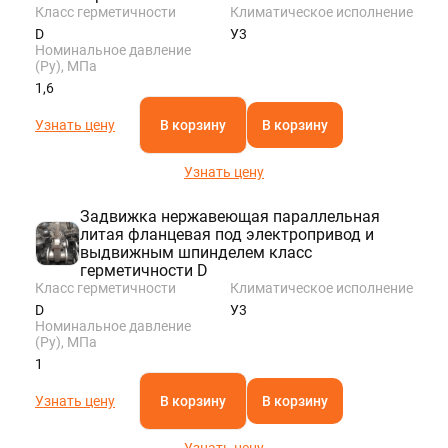
Класс герметичности
Климатическое исполнение
D
У3
Номинальное давление
(Ру), МПа
1,6
Узнать цену
В корзину
В корзину
Узнать цену
Задвижка нержавеющая параллельная
литая фланцевая под электропривод и
выдвижным шпинделем класс
герметичности D
Класс герметичности
Климатическое исполнение
D
У3
Номинальное давление
(Ру), МПа
1
Узнать цену
В корзину
В корзину
Узнать цену