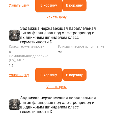
Узнать цену
В корзину
В корзину
Узнать цену
Задвижка нержавеющая параллельная
литая фланцевая под электропривод и
выдвижным шпинделем класс
герметичности D
Класс герметичности
Климатическое исполнение
D
У3
Номинальное давление
(Ру), МПа
1,6
Узнать цену
В корзину
В корзину
Узнать цену
Задвижка нержавеющая параллельная
литая фланцевая под электропривод и
выдвижным шпинделем класс
герметичности D