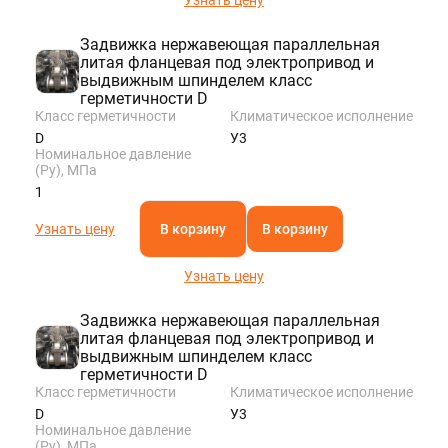
Задвижка нержавеющая параллельная
литая фланцевая под электропривод и
выдвижным шпинделем класс
герметичности D
Класс герметичности
Климатическое исполнение
D
У3
Номинальное давление
(Ру), МПа
1
Узнать цену
В корзину
В корзину
Узнать цену
Задвижка нержавеющая параллельная
литая фланцевая под электропривод и
выдвижным шпинделем класс
герметичности D
Класс герметичности
Климатическое исполнение
D
У3
Номинальное давление
(Ру), МПа