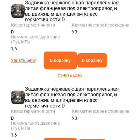
Задвижка нержавеющая параллельная
литая фланцевая под электропривод и
выдвижным шпинделем класс
герметичности D
Класс герметичности
Климатическое исполнение
D
У3
Номинальное давление
(Ру), МПа
1,6
Узнать цену
В корзину
В корзину
Узнать цену
Задвижка нержавеющая параллельная
литая фланцевая под электропривод и
выдвижным шпинделем класс
герметичности D
Класс герметичности
Климатическое исполнение
D
У3
Номинальное давление
(Ру), МПа
1,6