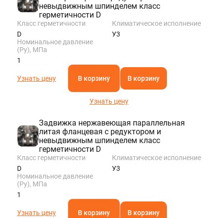
невыдвижным шпинделем класс
герметичности D
Класс герметичности
Климатическое исполнение
D
У3
Номинальное давление
(Ру), МПа
1
Узнать цену
В корзину
В корзину
Узнать цену
Задвижка нержавеющая параллельная
литая фланцевая с редуктором и
невыдвижным шпинделем класс
герметичности D
Класс герметичности
Климатическое исполнение
D
У3
Номинальное давление
(Ру), МПа
1
Узнать цену
В корзину
В корзину