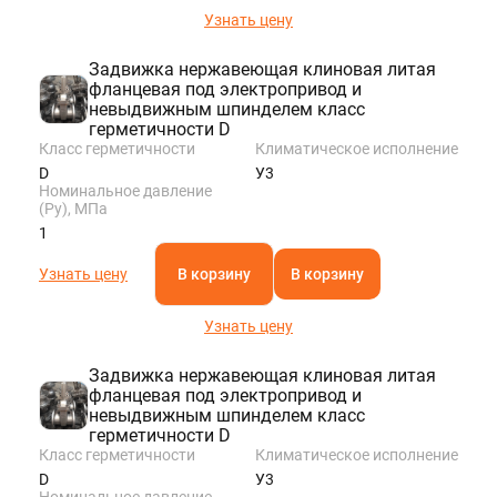
Узнать цену
Задвижка нержавеющая клиновая литая
фланцевая под электропривод и
невыдвижным шпинделем класс
герметичности D
Класс герметичности
Климатическое исполнение
D
У3
Номинальное давление
(Ру), МПа
1
Узнать цену
В корзину
В корзину
Узнать цену
Задвижка нержавеющая клиновая литая
фланцевая под электропривод и
невыдвижным шпинделем класс
герметичности D
Класс герметичности
Климатическое исполнение
D
У3
Номинальное давление