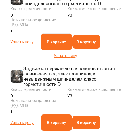
шпинделем класс герметичности D
Класс герметичности
Климатическое исполнение
D
У3
Номинальное давление
(Ру), МПа
1
Узнать цену
В корзину
В корзину
Узнать цену
Задвижка нержавеющая клиновая литая
фланцевая под электропривод и
невыдвижным шпинделем класс
герметичности D
Класс герметичности
Климатическое исполнение
D
У3
Номинальное давление
(Ру), МПа
1
Узнать цену
В корзину
В корзину