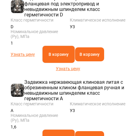
фланцевая под электропривод и
невыдвижным шпинделем класс
герметичности D
Класс герметичности
Климатическое исполнение
D
У3
Номинальное давление
(Ру), МПа
1
Узнать цену
В корзину
В корзину
Узнать цену
Задвижка нержавеющая клиновая литая с
обрезиненным клином фланцевая ручная и
невыдвижным шпинделем класс
герметичности A
Класс герметичности
Климатическое исполнение
A
У3
Номинальное давление
(Ру), МПа
1,6