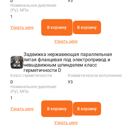
D
У3
Номинальное давление
(Ру), МПа
1
Узнать цену
В корзину
В корзину
Узнать цену
Задвижка нержавеющая параллельная
литая фланцевая под электропривод и
невыдвижным шпинделем класс
герметичности D
Класс герметичности
Климатическое исполнение
D
У3
Номинальное давление
(Ру), МПа
1
Узнать цену
В корзину
В корзину
Узнать цену