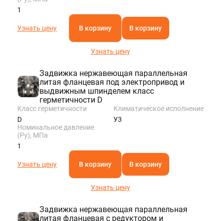
1
Узнать цену
В корзину
В корзину
Узнать цену
Задвижка нержавеющая параллельная
литая фланцевая под электропривод и
выдвижным шпинделем класс
герметичности D
Класс герметичности
Климатическое исполнение
D
У3
Номинальное давление
(Ру), МПа
1
Узнать цену
В корзину
В корзину
Узнать цену
Задвижка нержавеющая параллельная
литая фланцевая с редуктором и