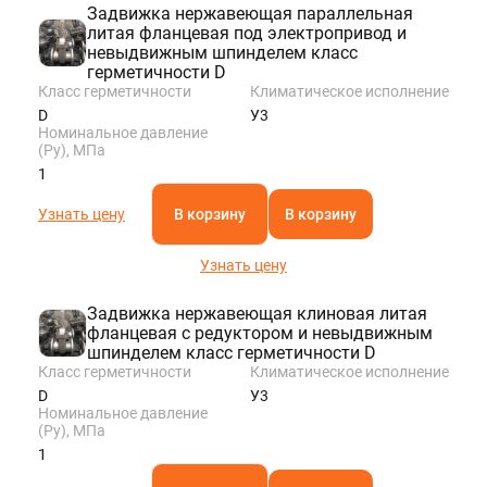
Задвижка нержавеющая параллельная
литая фланцевая под электропривод и
невыдвижным шпинделем класс
герметичности D
Класс герметичности
Климатическое исполнение
D
У3
Номинальное давление
(Ру), МПа
1
Узнать цену
В корзину
В корзину
Узнать цену
Задвижка нержавеющая клиновая литая
фланцевая с редуктором и невыдвижным
шпинделем класс герметичности D
Класс герметичности
Климатическое исполнение
D
У3
Номинальное давление
(Ру), МПа
1