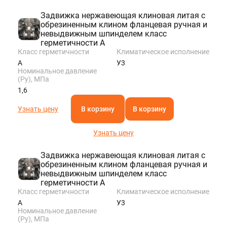
Задвижка нержавеющая клиновая литая с
обрезиненным клином фланцевая ручная и
невыдвижным шпинделем класс
герметичности A
Класс герметичности
Климатическое исполнение
A
У3
Номинальное давление
(Ру), МПа
1,6
Узнать цену
В корзину
В корзину
Узнать цену
Задвижка нержавеющая клиновая литая с
обрезиненным клином фланцевая ручная и
невыдвижным шпинделем класс
герметичности A
Класс герметичности
Климатическое исполнение
A
У3
Номинальное давление
(Ру), МПа