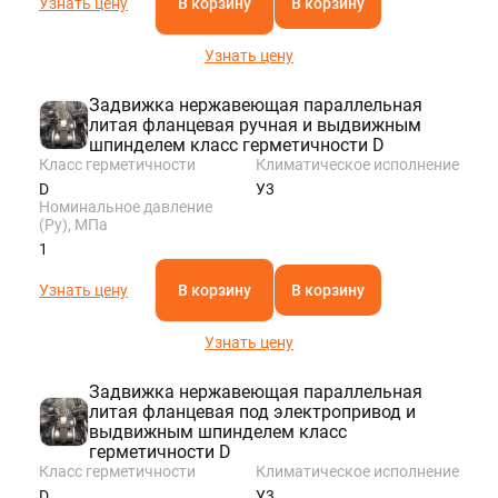
Узнать цену
В корзину
В корзину
Узнать цену
Задвижка нержавеющая параллельная
литая фланцевая ручная и выдвижным
шпинделем класс герметичности D
Класс герметичности
Климатическое исполнение
D
У3
Номинальное давление
(Ру), МПа
1
Узнать цену
В корзину
В корзину
Узнать цену
Задвижка нержавеющая параллельная
литая фланцевая под электропривод и
выдвижным шпинделем класс
герметичности D
Класс герметичности
Климатическое исполнение
D
У3