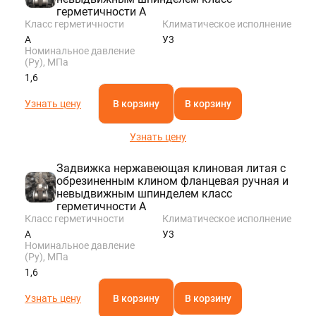
герметичности A
Класс герметичности
Климатическое исполнение
A
У3
Номинальное давление
(Ру), МПа
1,6
Узнать цену
В корзину
В корзину
Узнать цену
Задвижка нержавеющая клиновая литая с
обрезиненным клином фланцевая ручная и
невыдвижным шпинделем класс
герметичности A
Класс герметичности
Климатическое исполнение
A
У3
Номинальное давление
(Ру), МПа
1,6
Узнать цену
В корзину
В корзину