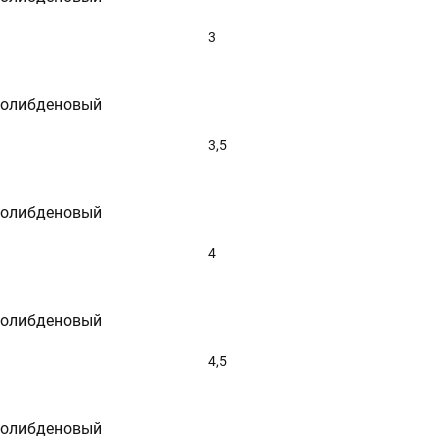
90
95
3
100
105
110
молибденовый
115
120
125
3,5
180
300
молибденовый
4
молибденовый
4,5
молибденовый