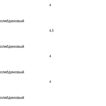
4
молибденовый
4,5
молибденовый
4
молибденовый
4
молибденовый