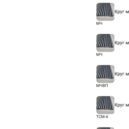
Круг 
МЧ
Круг 
МЧ
Круг 
МЧВП
Круг 
ТСМ-4