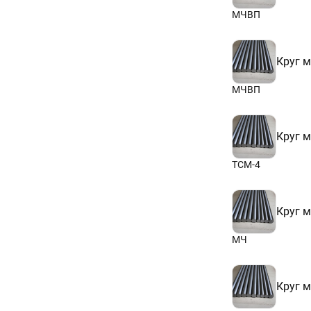
125
180
МЧВП
300
Круг 
МЧВП
Круг 
ТСМ-4
Круг 
МЧ
Круг 