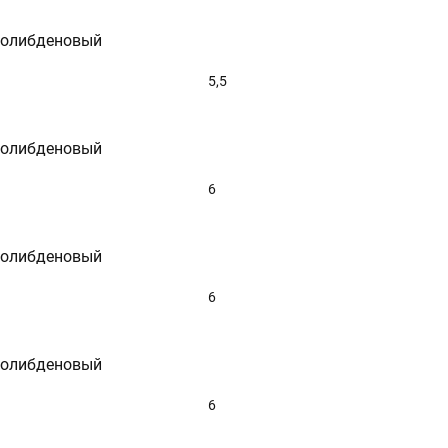
молибденовый
5,5
молибденовый
6
молибденовый
6
молибденовый
6