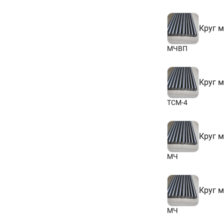
Круг 
МЧВП
Круг 
ТСМ-4
Круг 
МЧ
Круг 
МЧ