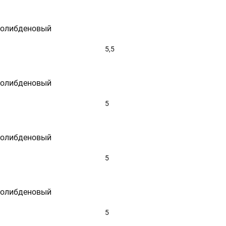
молибденовый
5,5
молибденовый
5
молибденовый
5
молибденовый
5