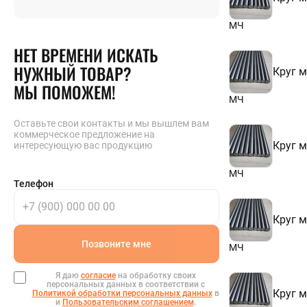
40
42
МЧ
44
НЕТ ВРЕМЕНИ ИСКАТЬ
45
46
НУЖНЫЙ ТОВАР?
Круг 
48
МЫ ПОМОЖЕМ!
50
52
МЧ
54
56
Оставьте свои контакты и мы вышлем вам
коммерческое предложение на
58
Круг 
интересующую вас продукцию
60
65
70
МЧ
Телефон
75
80
85
Круг 
90
95
Позвоните мне
100
МЧ
105
110
Я даю
согласие
на обработку своих
115
персональных данных в соответствии с
Круг 
Политикой обработки персональных данных
в
120
и
Пользовательским соглашением
.