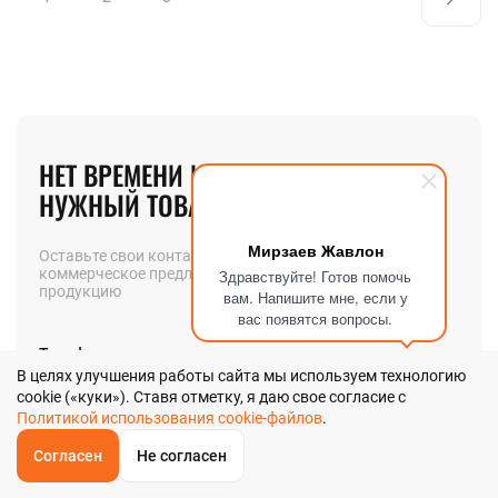
НЕТ ВРЕМЕНИ ИСКАТЬ
НУЖНЫЙ ТОВАР? МЫ ПОМОЖЕМ!
Мирзаев Жавлон
Оставьте свои контакты и мы вышлем вам
коммерческое предложение на интересующую вас
Здравствуйте! Готов помочь
продукцию
вам. Напишите мне, если у
вас появятся вопросы.
Телефон
В целях улучшения работы сайта мы используем технологию
cookie («куки»). Ставя отметку, я даю свое согласие с
Политикой использования cookie-файлов
.
Позвоните мне
Согласен
Не согласен
ОБРАТНЫЙ
ЗВОНОК
Главная
Звонок
Корзина
КУПИТЬ В 1 КЛИК
ЗАПРОС ЦЕНЫ
ФИЛЬТР
Я даю
согласие
на обработку своих персональных данных в