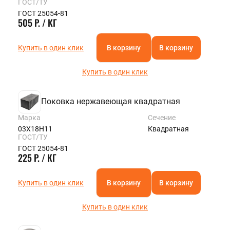
ГОСТ/ТУ
KAZAN@STALTEKA.RU
ГОСТ 25054-81
505 Р. / КГ
Купить в один клик
В корзину
В корзину
Купить в один клик
Поковка нержавеющая квадратная
Марка
Сечение
03Х18Н11
Квадратная
ГОСТ/ТУ
ГОСТ 25054-81
225 Р. / КГ
Купить в один клик
В корзину
В корзину
Купить в один клик