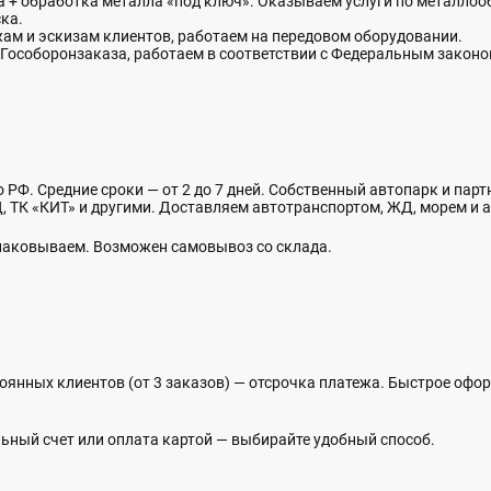
+ обработка металла «под ключ». Оказываем услуги по металлообр
ка.
жам и эскизам клиентов, работаем на передовом оборудовании.
Гособоронзаказа, работаем в соответствии с Федеральным закон
о РФ. Средние сроки — от 2 до 7 дней. Собственный автопарк и пар
 ТК «КИТ» и другими. Доставляем автотранспортом, ЖД, морем и а
упаковываем. Возможен самовывоз со склада.
оянных клиентов (от 3 заказов) — отсрочка платежа. Быстрое офо
ьный счет или оплата картой — выбирайте удобный способ.