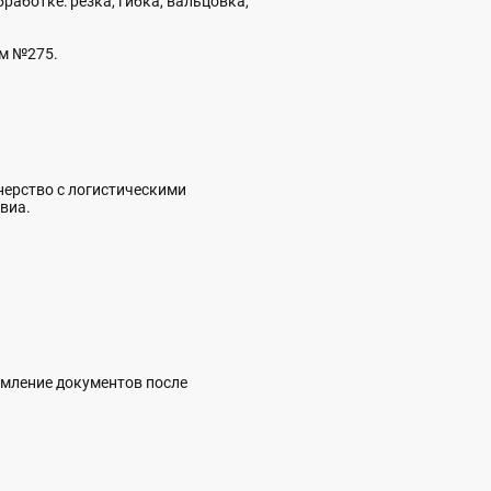
аботке: резка, гибка, вальцовка,
ом №275.
тнерство с логистическими
виа.
рмление документов после