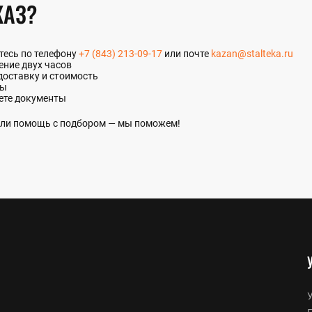
КАЗ?
итесь по телефону
+7 (843) 213-09-17
или почте
kazan@stalteka.ru
ение двух часов
доставку и стоимость
ты
ете документы
 или помощь с подбором — мы поможем!
У