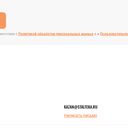
-09-17
KAZAN@STALTEKA.RU
е
ветствии с
Политикой обработки персональных данных
в и
Пользовательск
KAZAN@STALTEKA.RU
Написать письмо