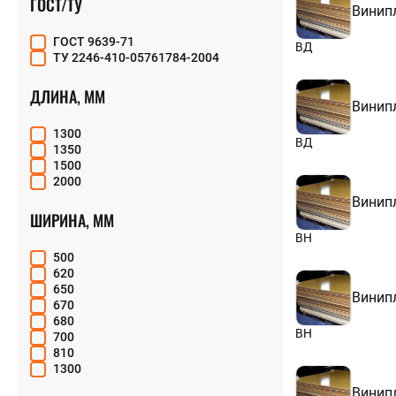
ГОСТ/ТУ
Винип
10
+7 (843) 213
12
ГОСТ 9639-71
15
ВД
ТУ 2246-410-05761784-2004
18
20
ДЛИНА, ММ
Винип
1300
ВД
1350
1500
2000
Винип
ШИРИНА, ММ
ВН
500
620
650
Винип
670
680
ВН
700
810
1300
Винип