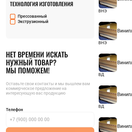
ТЕХНОЛОГИЯ ИЗГОТОВЛЕНИЯ
ВНЭ
Прессованный
Экструзионный
Винип
ВНЭ
НЕТ ВРЕМЕНИ ИСКАТЬ
НУЖНЫЙ ТОВАР?
Винип
МЫ ПОМОЖЕМ!
ВД
Оставьте свои контакты и мы вышлем вам
коммерческое предложение на
интересующую вас продукцию
Винип
ВД
Телефон
Винип